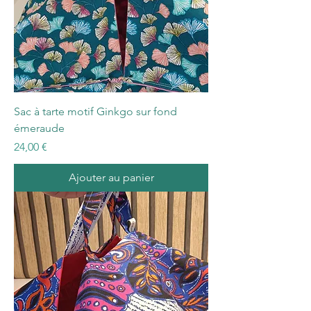
Sac à tarte motif Ginkgo sur fond
émeraude
Prix
24,00 €
Ajouter au panier