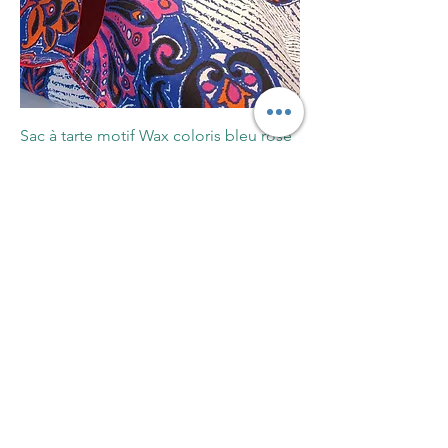
Sac à tarte motif Wax coloris bleu rose
blanc orange
Prix
24,00 €
Ajouter au panier