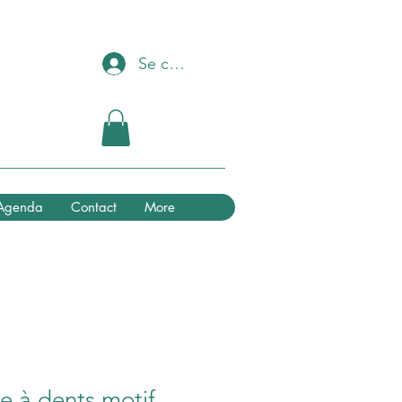
Se connecter
Agenda
Contact
More
se à dents motif