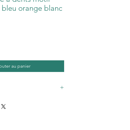
 bleu orange blanc
outer au panier
 motif Wax coloris bleu orange
00 % coton label oekotex (absence
s dans les tissus) et éponge de
rbante