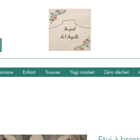
anane
Enfant
Trousse
Yogi market
Zéro déchet
Etui à bros