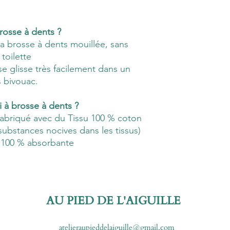
brosse à dents ?
la brosse à dents mouillée, sans
 toilette
 se glisse très facilement dans un
s bivouac.
i à brosse à dents ?
 fabriqué avec du Tissu 100 % coton
ubstances nocives dans les tissus)
 100 % absorbante
AU PIED DE L'AIGUILLE
atelieraupieddelaiguille@gmail.com