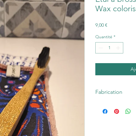
Wax coloris
Prix
9,00 €
Quantité
*
Aj
Fabrication
Etui à brosse à dents
blanc
Fabrication :
Tissu 1
de substances nocive
bambou 100 % abso