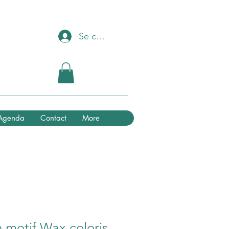
Se connecter
Agenda
Contact
More
n motif Wax coloris