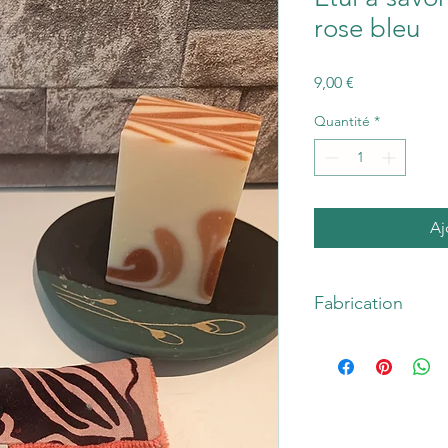
rose bleu
Prix
9,00 €
Quantité
*
Aj
Fabrication
Etui à savon motif wa
Fabrication :
Tissu 1
de substances nocive
bambou 100 % abso
Fermeture à l'aide d