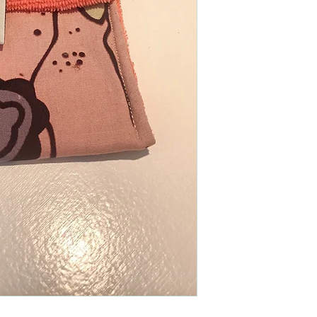
Dimension :
12 cm x 
Utilisation :
peut égale
l'étui à savon est re
Entretien :
Lavage pos