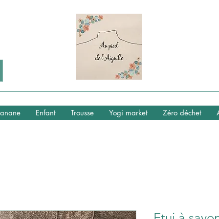
anane
Enfant
Trousse
Yogi market
Zéro déchet
Etui à savo