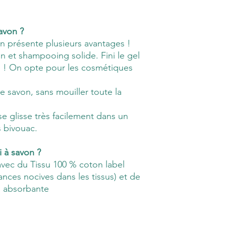
savon ?
von présente plusieurs avantages !
avon et shampooing solide. Fini le gel
e ! On opte pour les cosmétiques
e savon, sans mouiller toute la
 se glisse très facilement dans un
s bivouac.
i à savon ?
 avec du Tissu 100 % coton label
ces nocives dans les tissus) et de
% absorbante