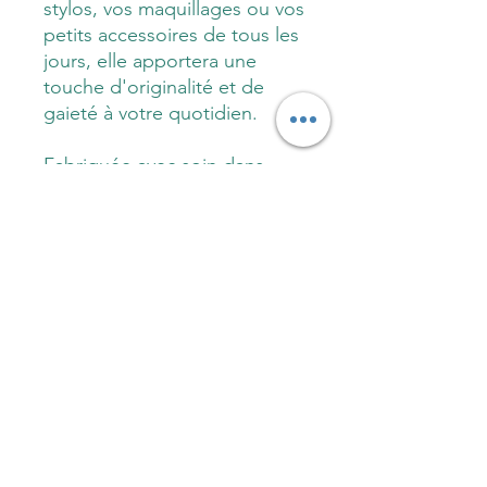
stylos, vos maquillages ou vos
petits accessoires de tous les
jours, elle apportera une
touche d'originalité et de
gaieté à votre quotidien.
Fabriquée avec soin dans
mon atelier du Trièves
Vercors, proche de Grenoble,
et avec des matériaux de
qualité, tissu label
oekotex, cette trousse est à
la fois utile, durable et
esthétique.
Fabrication
Trousse écolier motif baleine sur fond