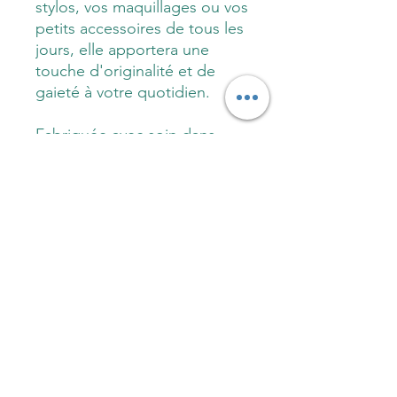
stylos, vos maquillages ou vos
petits accessoires de tous les
jours, elle apportera une
touche d'originalité et de
gaieté à votre quotidien.
Fabriquée avec soin dans
mon atelier du Trièves
Vercors, proche de Grenoble,
et avec des matériaux de
qualité, tissu label
oekotex, cette trousse est à
la fois utile, durable et
esthétique.
Fabrication
Trousse écolier motif Graou sur fond