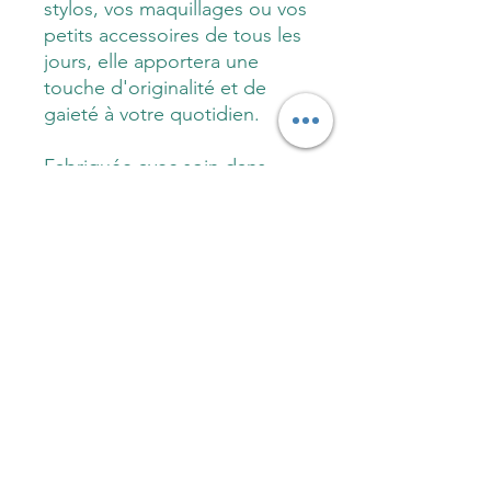
stylos, vos maquillages ou vos
petits accessoires de tous les
jours, elle apportera une
touche d'originalité et de
gaieté à votre quotidien.
Fabriquée avec soin dans
mon atelier du Trièves
Vercors, proche de Grenoble,
et avec des matériaux de
qualité, tissu label
oekotex, cette trousse est à
la fois utile, durable et
esthétique.
Fabrication
Description :
trousse utile au