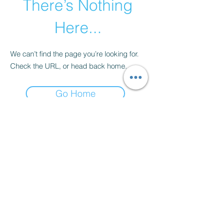
There’s Nothing
Here...
We can’t find the page you’re looking for.
Check the URL, or head back home.
Go Home
AU PIED DE L'AIGUILLE
atelieraupieddelaiguille@gmail.com
© 2023 par AU PIED DE L'AIGUILLE