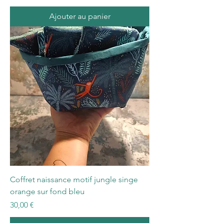
Ajouter au panier
Coffret naissance motif jungle singe
orange sur fond bleu
Prix
30,00 €