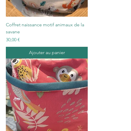
Coffret naissance motif animaux de la
savane
Prix
30,00 €
Ajouter au panier