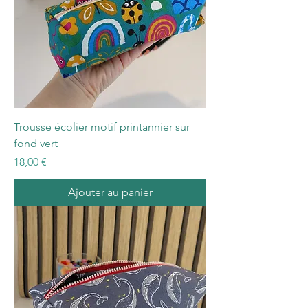
Trousse écolier motif printannier sur
fond vert
Prix
18,00 €
Ajouter au panier