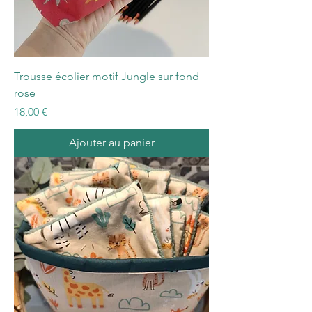
Trousse écolier motif Jungle sur fond
rose
Prix
18,00 €
Ajouter au panier