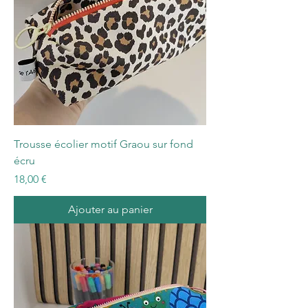
Trousse écolier motif Graou sur fond
écru
Prix
18,00 €
Ajouter au panier