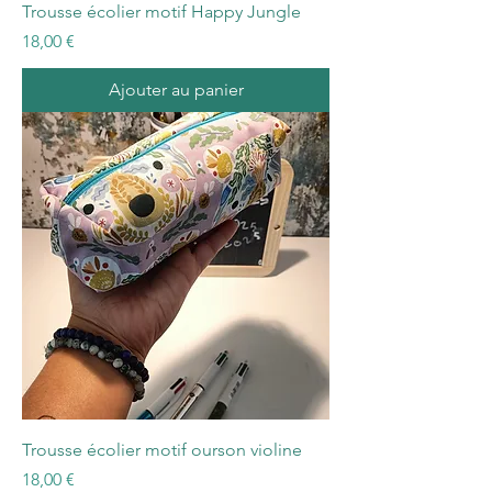
Trousse écolier motif Happy Jungle
Prix
18,00 €
Ajouter au panier
Trousse écolier motif ourson violine
Prix
18,00 €