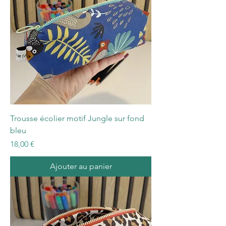
Trousse écolier motif Jungle sur fond
bleu
Prix
18,00 €
Ajouter au panier