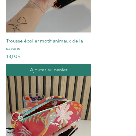
Trousse écolier motif animaux de la
savane
Prix
18,00 €
Ajouter au panier