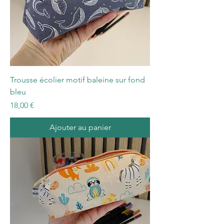
Trousse écolier motif baleine sur fond
bleu
Prix
18,00 €
Ajouter au panier