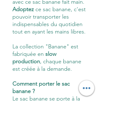
avec ce sac banane fait main.
Adoptez
ce sac banane, c'est
pouvoir transporter les
indispensables du quotidien
tout en ayant les mains libres.
La collection "Banane" est
fabriquée en
slow
production
, chaque banane
est créée à la demande.
Comment porter le sac
banane ?
Le sac banane se porte à la
taille, en bandouillière, en
croisé.
Il est le sac le plus convoité
du moment. Il s'adaptera à
chacune de vos tenues : look