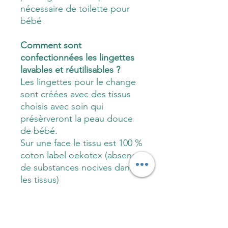
nécessaire de toilette pour
bébé
Comment sont
confectionnées les lingettes
lavables et réutilisables ?
Les lingettes pour le change
sont créées avec des tissus
choisis avec soin qui
présèrveront la peau douce
de bébé.
Sur une face le tissu est 100 %
coton label oekotex (absence
de substances nocives dans
les tissus)
Sur l'autre face c'est de
l'éponge de bambou ultra
douce et ultra absorbante,