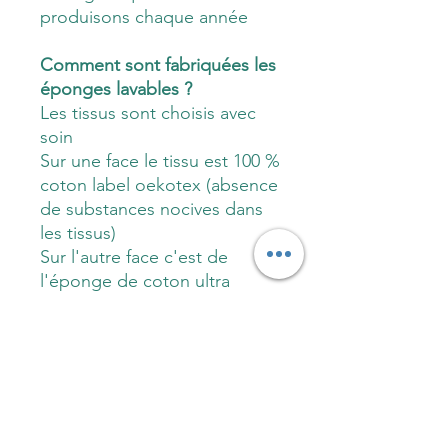
produisons chaque année
Comment sont fabriquées les
éponges lavables ?
Les tissus sont choisis avec
soin
Sur une face le tissu est 100 %
coton label oekotex (absence
de substances nocives dans
les tissus)
Sur l'autre face c'est de
l'éponge de coton ultra
absorbante, idéale pour
nettoyer et éponger
Comment sont garnies les
éponges lavables ?
Les éponges lavables sont