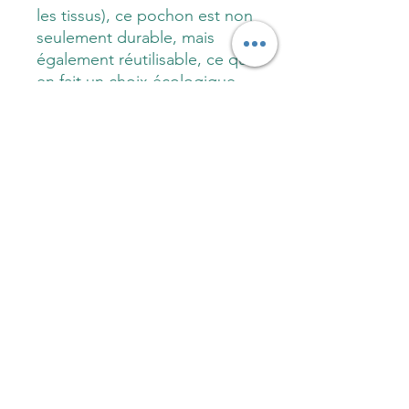
les tissus), ce pochon est non
seulement durable, mais
également réutilisable, ce qui
en fait un choix écologique
pour emballer vos cadeaux
de manière élégante, pour
faire vos courses en vrac,
pour voyager organisé, pour
le rangement de la maison ou
des accessoires beautés.
Fabrication
Pochon réutilisable moyen format
Dimension
: H19 cm * L10 cm * P10
cm
Fermeture grâce à un lien coulissant
aléatoire (ruban, dentelle)