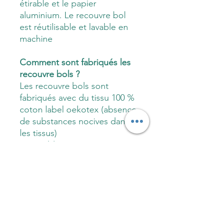
étirable et le papier
aluminium. Le recouvre bol
est réutilisable et lavable en
machine
Comment sont fabriqués les
recouvre bols ?
Les recouvre bols sont
fabriqués avec du tissu 100 %
coton label oekotex (absence
de substances nocives dans
les tissus)
Réversible, extérieur tissu à
motif, intérieur tissu uni de
couleur
Grâce au tissu 100 % coton,
le recouvre bol est
hermétique, naturel et
respirant