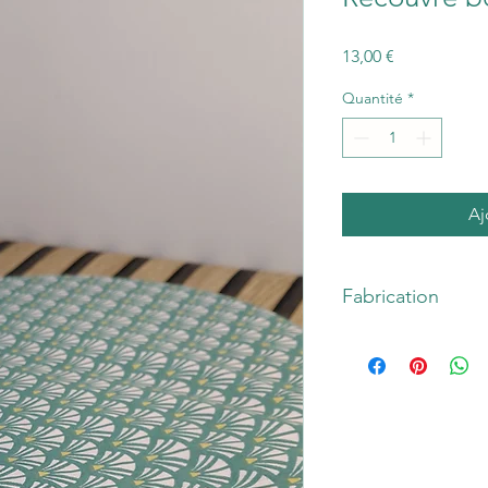
Prix
13,00 €
Quantité
*
Aj
Fabrication
Recouvre bol Taille L
Taille L : pour les gra
Composition :
Tissu 
de substances nocives
Réversible, extérieur 
aléatoire)
Entretien :
Lavable en