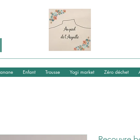
anane
Enfant
Trousse
Yogi market
Zéro déchet
Recouvre bo