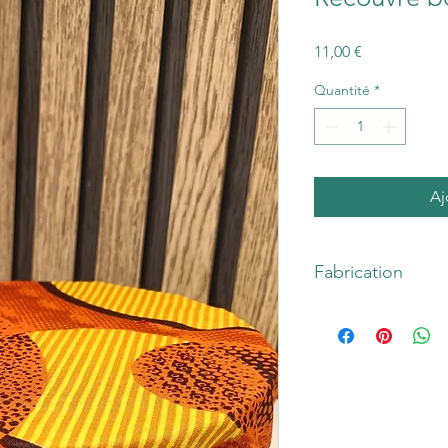
Prix
11,00 €
Quantité
*
Aj
Fabrication
Recouvre bol Taille 
Taille M : pour les pl
Composition :
Tissu 
de substances nocives
Réversible, extérieur 
aléatoire)
Entretien :
Lavable en