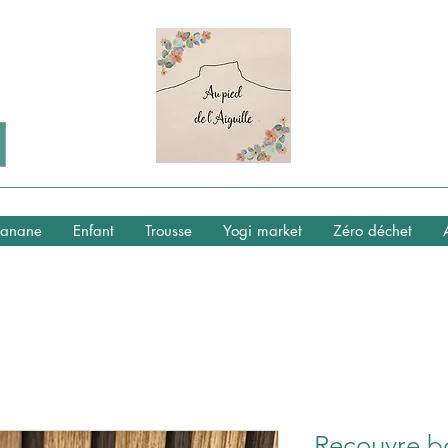
anane
Enfant
Trousse
Yogi market
Zéro déchet
Recouvre bo