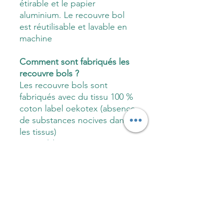
étirable et le papier
aluminium. Le recouvre bol
est réutilisable et lavable en
machine
Comment sont fabriqués les
recouvre bols ?
Les recouvre bols sont
fabriqués avec du tissu 100 %
coton label oekotex (absence
de substances nocives dans
les tissus)
Réversible, extérieur tissu à
motif, intérieur tissu uni de
couleur
Grâce au tissu 100 % coton,
le recouvre bol est
hermétique, naturel et
respirant