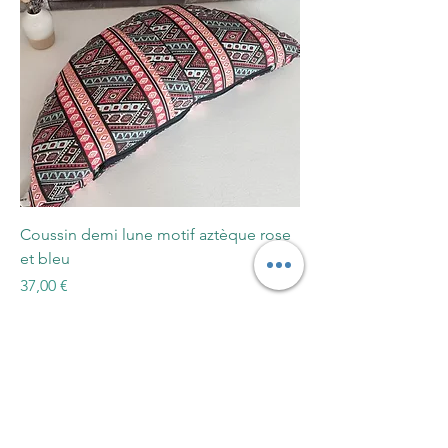
Coussin demi lune motif aztèque rose
et bleu
Prix
37,00 €
Ajouter au panier
AU PIED DE L'AIGUILLE