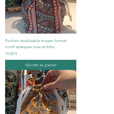
Pochon réutilisable moyen format
motif aztèques rose et bleu
Prix
10,00 €
Ajouter au panier