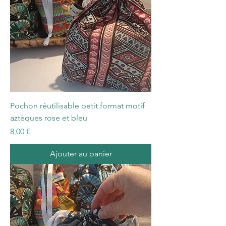
Pochon réutilisable petit format motif
aztèques rose et bleu
Prix
8,00 €
Ajouter au panier