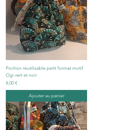
Pochon réutilisable petit format motif
Ogi vert et noir
Prix
8,00 €
Ajouter au panier