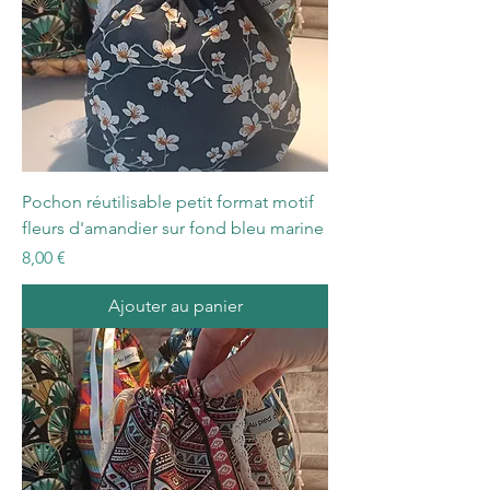
Pochon réutilisable petit format motif
fleurs d'amandier sur fond bleu marine
Prix
8,00 €
Ajouter au panier