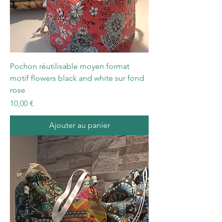
Pochon réutilisable moyen format
motif flowers black and white sur fond
rose
Prix
10,00 €
Ajouter au panier