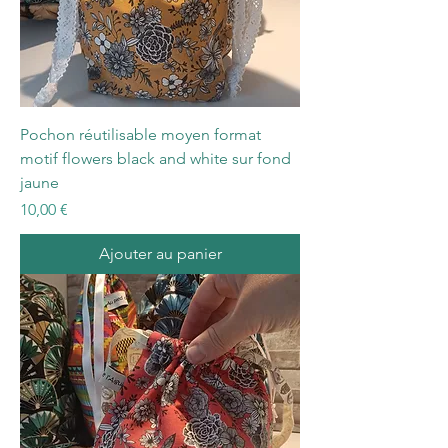
Pochon réutilisable moyen format
motif flowers black and white sur fond
jaune
Prix
10,00 €
Ajouter au panier